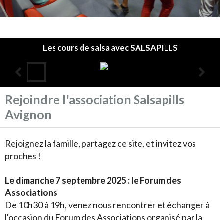
Les cours de salsa avec SALSAPILLS
Rejoindre l'association Salsapills
Accueil
Avignon
L'association
Les cours
Rejoignez la famille, partagez ce site, et invitez vos
proches !
Infos pratiques
Agenda
Le dimanche 7 septembre 2025 : le Forum des
Associations
Annuaire
De 10h30 à 19h, venez nous rencontrer et échanger à
l'occasion du Forum des Associations organisé par la
Album photos