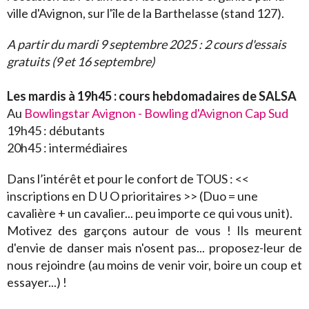
ville d'Avignon, sur l'île de la Barthelasse (stand 127).
Vidéos
A partir du mardi 9 septembre 2025 : 2 cours d'essais
Contact
gratuits (9 et 16 septembre)
Livre d'or
Les mardis à 19h45 : cours hebdomadaires de SALSA
Sondages
Au
Bowlingstar Avignon - Bowling d'Avignon Cap Sud
19h45 : débutants
20h45 : intermédiaires
Dans l’intérêt et pour le confort de TOUS : <<
inscriptions en D U O prioritaires >> (Duo = une
cavalière + un cavalier... peu importe ce qui vous unit).
Motivez des garçons autour de vous ! Ils meurent
d'envie de danser mais n'osent pas... proposez-leur de
nous rejoindre (au moins de venir voir, boire un coup et
essayer...) !