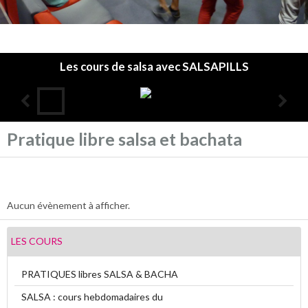
Les cours de salsa avec SALSAPILLS
Pratique libre salsa et bachata
Accueil
L'association
Les cours
Aucun évènement à afficher.
Infos pratiques
LES COURS
Agenda
PRATIQUES libres SALSA & BACHA
Annuaire
SALSA : cours hebdomadaires du
Album photos