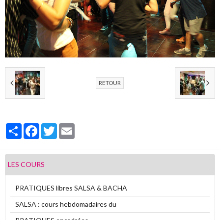
Vidéos
Contact
Livre d'or
Sondages
RETOUR
Partager
Facebook
Twitter
Email
LES COURS
PRATIQUES libres SALSA & BACHA
SALSA : cours hebdomadaires du