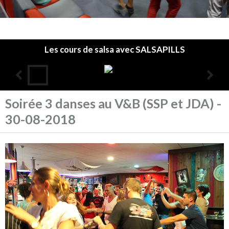
Les cours de salsa avec SALSAPILLS
Soirée 3 danses au V&B (SSP et JDA) -
Accueil
30-08-2018
L'association
Les cours
Infos pratiques
Agenda
Annuaire
Album photos