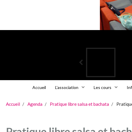
Accueil
L'association
Les cours
In
Accueil
Agenda
Pratique libre salsa et bachata
Pratique
Pratique libre salsa et bac