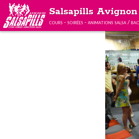
Salsapills Avignon
cours - soirées - animations salsa / ba