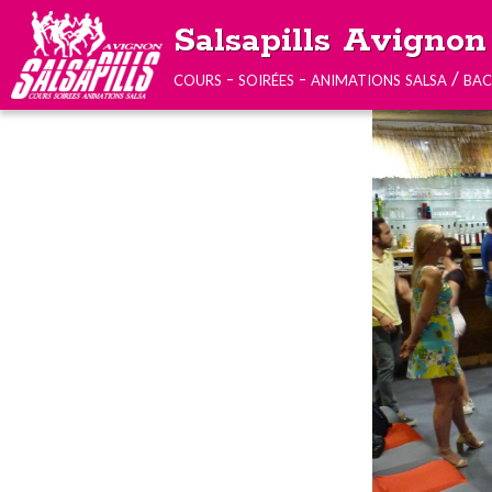
Salsapills Avignon
cours - soirées - animations salsa / ba