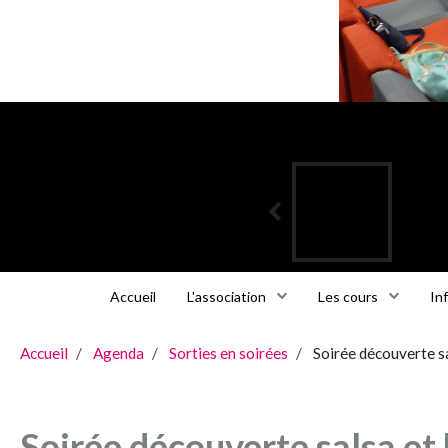
Accueil
L'association
Les cours
In
Accueil
Agenda
Sorties en soirées
Soirée découverte sa
Soirée découverte salsa et