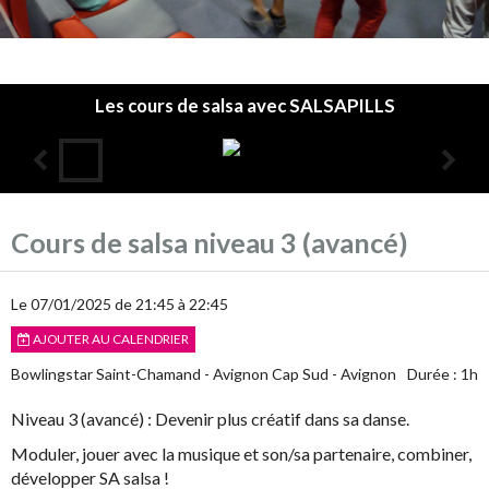
Les cours de salsa avec SALSAPILLS
Accueil
Cours de salsa niveau 3 (avancé)
L'association
Les cours
Le 07/01/2025
de 21:45
à 22:45
AJOUTER AU CALENDRIER
Infos pratiques
Bowlingstar Saint-Chamand - Avignon Cap Sud - Avignon
Durée : 1h
Agenda
Niveau 3 (avancé) :
Devenir plus créatif dans sa danse.
Annuaire
Moduler, jouer avec la musique et son/sa partenaire, combiner,
développer SA salsa !
Album photos