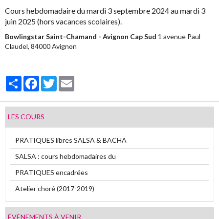
Cours hebdomadaire du mardi 3 septembre 2024 au mardi 3
Vidéos
juin 2025 (hors vacances scolaires).
Bowlingstar Saint-Chamand - Avignon Cap Sud
1 avenue Paul
Contact
Claudel, 84000 Avignon
Livre d'or
Sondages
Partager
Facebook
Twitter
Email
LES COURS
PRATIQUES libres SALSA & BACHA
SALSA : cours hebdomadaires du
PRATIQUES encadrées
Atelier choré (2017-2019)
ÉVÈNEMENTS À VENIR