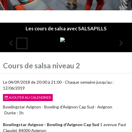
Les cours de salsa avec SALSAPILLS
Accueil
Cours de salsa niveau 2
L'association
Les cours
Le 04/09/2018
de 20:00
à 21:00
- Chaque semaine jusqu'au :
12/06/2019
Infos pratiques
AJOUTER AU CALENDRIER
Agenda
Bowlingstar Avignon - Bowling d'Avignon Cap Sud - Avignon
Durée : 1h
Annuaire
Bowlingstar Avignon - Bowling d'Avignon Cap Sud
1 avenue Paul
Album photos
Claudel, 84000 Avignon