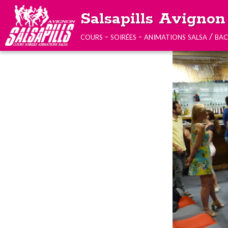
Salsapills Avignon
cours - soirées - animations salsa / ba