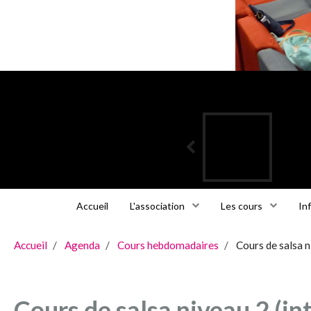
Accueil
L'association
Les cours
In
Accueil
Agenda
Cours hebdomadaires
Cours de salsa n
Cours de salsa niveau 2 (in