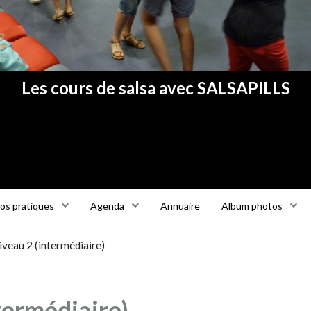
Les cours de salsa avec SALSAPILLS
fos pratiques
Agenda
Annuaire
Album photos
iveau 2 (intermédiaire)
termédiaire)