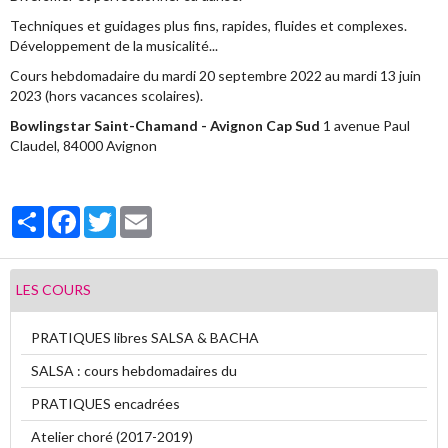
Techniques et guidages plus fins, rapides, fluides et complexes.
Vidéos
Développement de la musicalité...
Cours hebdomadaire du mardi 20 septembre 2022 au mardi 13 juin
Contact
2023 (hors vacances scolaires).
Livre d'or
Bowlingstar Saint-Chamand - Avignon Cap Sud
1 avenue Paul
Claudel, 84000 Avignon
Sondages
Partager
Facebook
Twitter
Email
LES COURS
PRATIQUES libres SALSA & BACHA
SALSA : cours hebdomadaires du
PRATIQUES encadrées
Atelier choré (2017-2019)