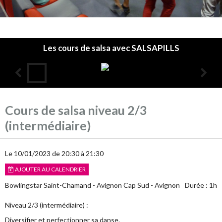
Les cours de salsa avec SALSAPILLS
Accueil
Cours de salsa niveau 2/3
L'association
(intermédiaire)
Les cours
Le 10/01/2023
de 20:30
à 21:30
Infos pratiques
AJOUTER AU CALENDRIER
Agenda
Bowlingstar Saint-Chamand - Avignon Cap Sud - Avignon
Durée : 1h
Annuaire
Niveau 2/3 (intermédiaire) :
Album photos
Diversifier et perfectionner sa danse.