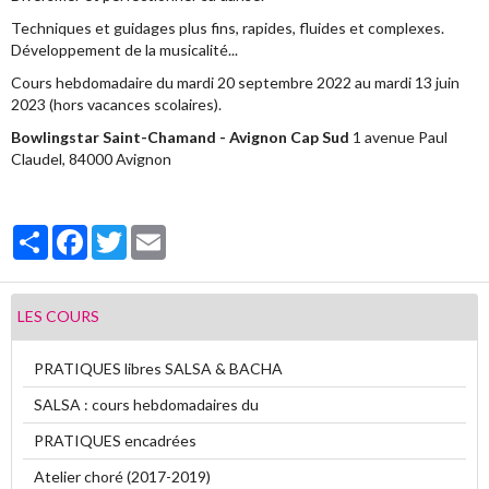
Techniques et guidages plus fins, rapides, fluides et complexes.
Vidéos
Développement de la musicalité...
Cours hebdomadaire du mardi 20 septembre 2022 au mardi 13 juin
Contact
2023 (hors vacances scolaires).
Livre d'or
Bowlingstar Saint-Chamand - Avignon Cap Sud
1 avenue Paul
Claudel, 84000 Avignon
Sondages
Partager
Facebook
Twitter
Email
LES COURS
PRATIQUES libres SALSA & BACHA
SALSA : cours hebdomadaires du
PRATIQUES encadrées
Atelier choré (2017-2019)