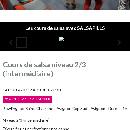
Les cours de salsa avec SALSAPILLS
Accueil
Cours de salsa niveau 2/3
L'association
(intermédiaire)
Les cours
Le 09/05/2023
de 20:30
à 21:30
Infos pratiques
AJOUTER AU CALENDRIER
Agenda
Bowlingstar Saint-Chamand - Avignon Cap Sud - Avignon
Durée : 1h
Annuaire
Niveau 2/3 (intermédiaire) :
Album photos
Diversifier et perfectionner sa danse.