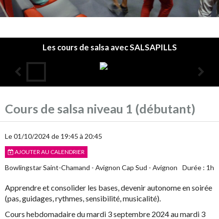
Les cours de salsa avec SALSAPILLS
Accueil
Cours de salsa niveau 1 (débutant)
L'association
Les cours
Le 01/10/2024
de 19:45
à 20:45
AJOUTER AU CALENDRIER
Infos pratiques
Bowlingstar Saint-Chamand - Avignon Cap Sud - Avignon
Durée : 1h
Agenda
Apprendre et consolider les bases, devenir autonome en soirée
Annuaire
(pas, guidages, rythmes, sensibilité, musicalité).
Cours hebdomadaire du mardi 3 septembre 2024 au mardi 3
Album photos