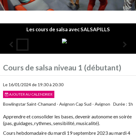
Les cours de salsa avec SALSAPILLS
Accueil
Cours de salsa niveau 1 (débutant)
L'association
Les cours
Le 16/01/2024
de 19:30
à 20:30
AJOUTER AU CALENDRIER
Infos pratiques
Bowlingstar Saint-Chamand - Avignon Cap Sud - Avignon
Durée : 1h
Agenda
Apprendre et consolider les bases, devenir autonome en soirée
Annuaire
(pas, guidages, rythmes, sensibilité, musicalité).
Cours hebdomadaire du mardi 19 septembre 2023 au mardi 4
Album photos